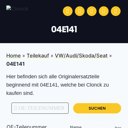
Zur Hauptnavigation springen
Skip to main content
Zur Fußzeile springen
facebook
instagram
linkedin
youtube
tiktok
Clonck
Die App für deine professionelle Autoreparatur
04E141
Home
»
Teilekauf
»
VW/Audi/Skoda/Seat
»
04E141
Hier befinden sich alle Originalersatzteile
beginnend mit 04E141, welche bei Clonck zu
kaufen sind.
SUCHEN
OE-Teilenummer
Name
Preis