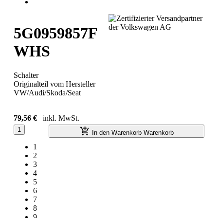
5G0959857F
WHS
Schalter
Originalteil vom Hersteller
VW/Audi/Skoda/Seat
79,56 €
inkl. MwSt.
1
In den Warenkorb
Warenkorb
1
2
3
4
5
6
7
8
9