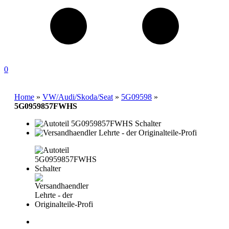
0
Home
»
VW/Audi/Skoda/Seat
»
5G09598
»
5G0959857FWHS