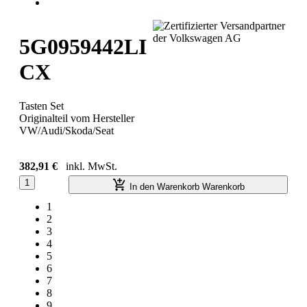
5G0959442LI
CX
Tasten Set
Originalteil vom Hersteller
VW/Audi/Skoda/Seat
382,91 €
inkl. MwSt.
1
In den Warenkorb
Warenkorb
1
2
3
4
5
6
7
8
9