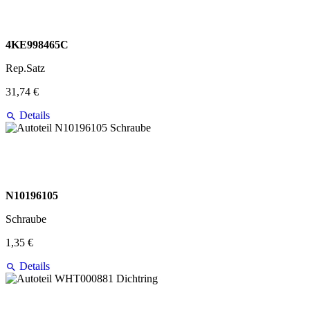
4KE998465C
Rep.Satz
31,74 €
Details
N10196105
Schraube
1,35 €
Details