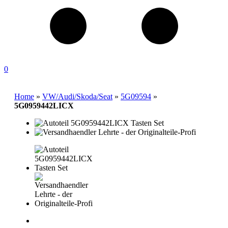
0
Home
»
VW/Audi/Skoda/Seat
»
5G09594
»
5G0959442LICX