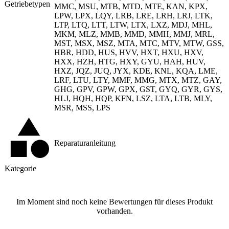
Getriebetypen
MMC, MSU, MTB, MTD, MTE, KAN, KPX,
LPW, LPX, LQY, LRB, LRE, LRH, LRJ, LTK,
LTP, LTQ, LTT, LTW, LTX, LXZ, MDJ, MHL,
MKM, MLZ, MMB, MMD, MMH, MMJ, MRL,
MST, MSX, MSZ, MTA, MTC, MTV, MTW, GSS,
HBR, HDD, HUS, HVV, HXT, HXU, HXV,
HXX, HZH, HTG, HXY, GYU, HAH, HUV,
HXZ, JQZ, JUQ, JYX, KDE, KNL, KQA, LME,
LRF, LTU, LTY, MMF, MMG, MTX, MTZ, GAY,
GHG, GPV, GPW, GPX, GST, GYQ, GYR, GYS,
HLJ, HQH, HQP, KFN, LSZ, LTA, LTB, MLY,
MSR, MSS, LPS
Reparaturanleitung
Kategorie
Im Moment sind noch keine Bewertungen für dieses Produkt
vorhanden.