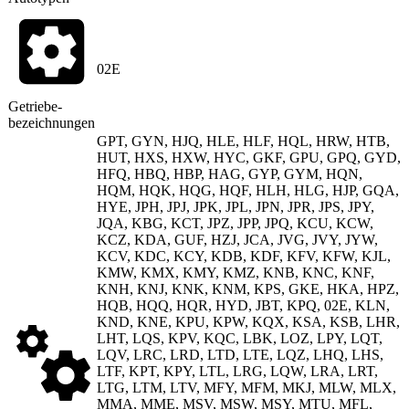
02E
Getriebe
­
bezeichnungen
GPT, GYN, HJQ, HLE, HLF, HQL, HRW, HTB,
HUT, HXS, HXW, HYC, GKF, GPU, GPQ, GYD,
HFQ, HBQ, HBP, HAG, GYP, GYM, HQN,
HQM, HQK, HQG, HQF, HLH, HLG, HJP, GQA,
HYE, JPH, JPJ, JPK, JPL, JPN, JPR, JPS, JPY,
JQA, KBG, KCT, JPZ, JPP, JPQ, KCU, KCW,
KCZ, KDA, GUF, HZJ, JCA, JVG, JVY, JYW,
KCV, KDC, KCY, KDB, KDF, KFV, KFW, KJL,
KMW, KMX, KMY, KMZ, KNB, KNC, KNF,
KNH, KNJ, KNK, KNM, KPS, GKE, HKA, HPZ,
HQB, HQQ, HQR, HYD, JBT, KPQ, 02E, KLN,
KND, KNE, KPU, KPW, KQX, KSA, KSB, LHR,
LHT, LQS, KPV, KQC, LBK, LOZ, LPY, LQT,
LQV, LRC, LRD, LTD, LTE, LQZ, LHQ, LHS,
LTF, KPT, KPY, LTL, LRG, LQW, LRA, LRT,
LTG, LTM, LTV, MFY, MFM, MKJ, MLW, MLX,
MMA, MME, MSV, MSW, MSY, MTU, MFL,