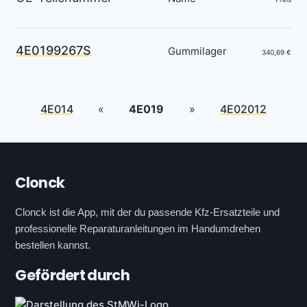
4E0199267S
Gummilager
340,69 €
4E014
«
4E019
»
4E02012
Footer
Clonck
Clonck ist die App, mit der du passende Kfz-Ersatzteile und
professionelle Reparaturanleitungen im Handumdrehen
bestellen kannst.
Gefördert durch