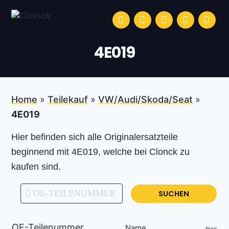
Zur Hauptnavigation springen
Skip to main content
Zur Fußzeile springen
facebook
instagram
linkedin
youtube
tiktok
Clonck
Die App für deine professionelle Autoreparatur
4E019
Home
»
Teilekauf
»
VW/Audi/Skoda/Seat
»
4E019
Hier befinden sich alle Originalersatzteile
beginnend mit 4E019, welche bei Clonck zu
kaufen sind.
SUCHEN
OE-Teilenummer
Name
Preis