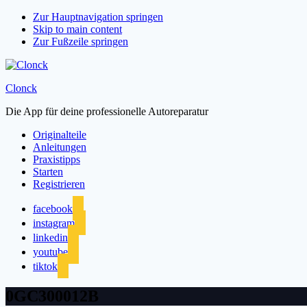
Zur Hauptnavigation springen
Skip to main content
Zur Fußzeile springen
Clonck
Die App für deine professionelle Autoreparatur
Originalteile
Anleitungen
Praxistipps
Starten
Registrieren
facebook
instagram
linkedin
youtube
tiktok
0GC300012B