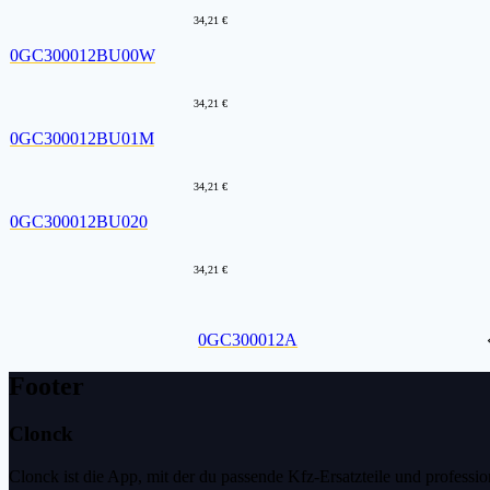
34,21 €
0GC300012BU00W
34,21 €
0GC300012BU01M
34,21 €
0GC300012BU020
34,21 €
0GC300012A
Footer
Clonck
Clonck ist die App, mit der du passende Kfz-Ersatzteile und profess