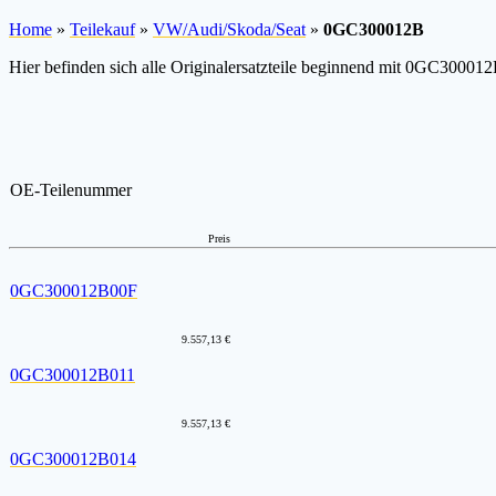
Home
»
Teilekauf
»
VW/Audi/Skoda/Seat
»
0GC300012B
Hier befinden sich alle Originalersatzteile beginnend mit 0GC300012
OE-Teilenummer
Preis
0GC300012B00F
9.557,13 €
0GC300012B011
9.557,13 €
0GC300012B014