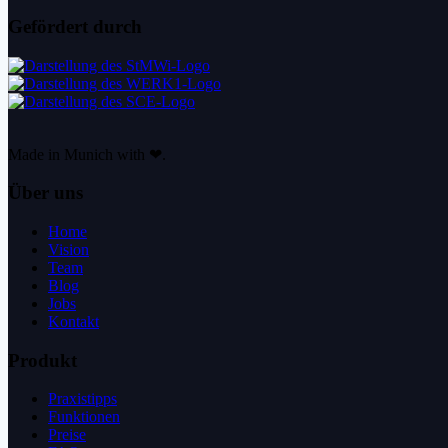
Gefördert durch
Made in Munich with ❤.
Über uns
Home
Vision
Team
Blog
Jobs
Kontakt
Produkt
Praxistipps
Funktionen
Preise