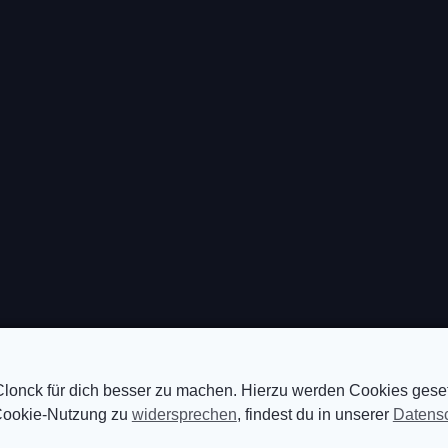
, Clonck für dich besser zu machen. Hierzu werden Cookies ges
 Cookie-Nutzung zu
widersprechen
, findest du in unserer
Datensc