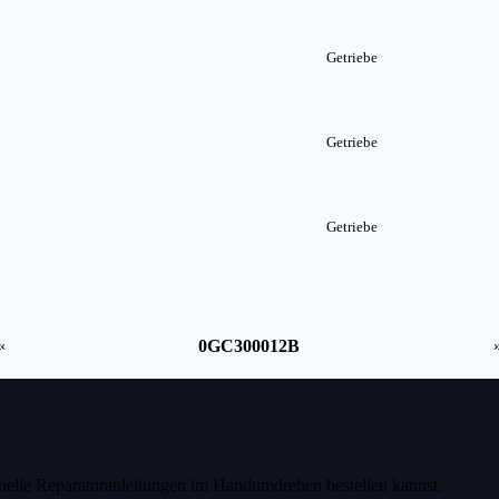
Getriebe
Getriebe
Getriebe
«
0GC300012B
ionelle Reparaturanleitungen im Handumdrehen bestellen kannst.