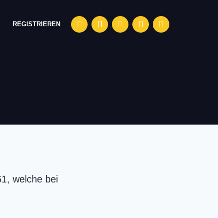
facebook
instagram
linkedin
youtube
tiktok
REGISTRIEREN
61, welche bei