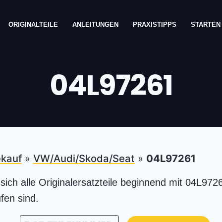
ORIGINALTEILE
ANLEITUNGEN
PRAXISTIPPS
STARTEN
04L97261
ekauf
»
VW/Audi/Skoda/Seat
»
04L97261
 sich alle Originalersatzteile beginnend mit 04L972
fen sind.