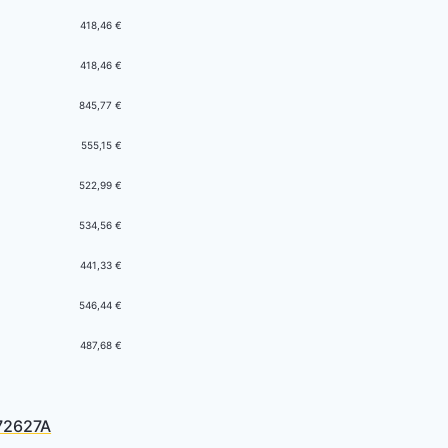
418,46 €
418,46 €
845,77 €
555,15 €
522,99 €
534,56 €
441,33 €
546,44 €
487,68 €
72627A