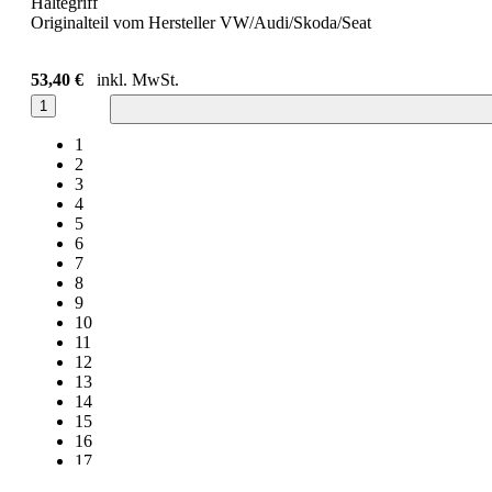
Haltegriff
Originalteil vom Hersteller VW/Audi/Skoda/Seat
53,40 €
inkl. MwSt.
1
1
2
3
4
5
6
7
8
9
10
11
12
13
14
15
16
17
18