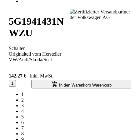
5G1941431N
WZU
Schalter
Originalteil vom Hersteller
VW/Audi/Skoda/Seat
142,27 €
inkl. MwSt.
1
In den Warenkorb
Warenkorb
1
2
3
4
5
6
7
8
9