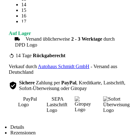
14
15
16
17
18
19
Auf Lager
20
Versand üblicherweise
2 - 3 Werktage
durch
21
22
23
14 Tage
Rückgaberecht
24
Verkauf durch
Autohaus Schmidt GmbH
- Versand aus
25
Deutschland
Sichere
Zahlung per
PayPal
, Kreditkarte, Lastschrift,
Sofort-Überweisung oder Giropay
Übersicht
Details
Rezensionen