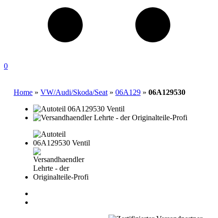
0
Home
»
VW/Audi/Skoda/Seat
»
06A129
»
06A129530