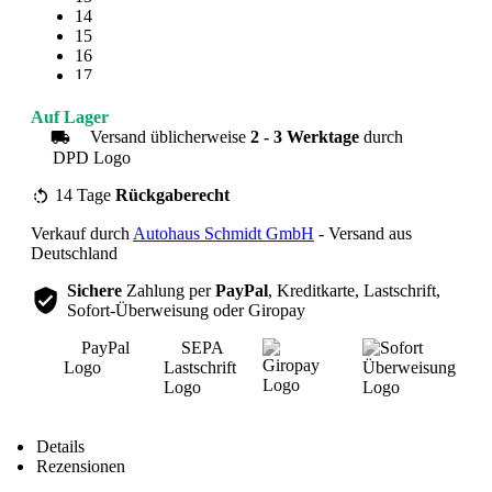
14
15
16
17
18
19
Auf Lager
20
Versand üblicherweise
2 - 3 Werktage
durch
21
22
23
14 Tage
Rückgaberecht
24
Verkauf durch
Autohaus Schmidt GmbH
- Versand aus
25
Deutschland
Sichere
Zahlung per
PayPal
, Kreditkarte, Lastschrift,
Sofort-Überweisung oder Giropay
Übersicht
Details
Rezensionen