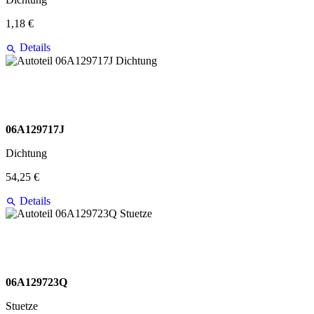
1,18 €
Details
06A129717J
Dichtung
54,25 €
Details
06A129723Q
Stuetze