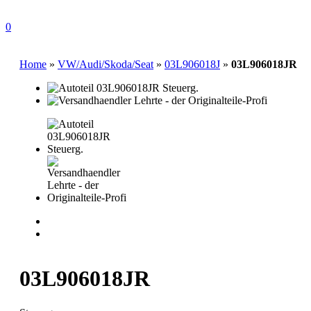
0
Home
»
VW/Audi/Skoda/Seat
»
03L906018J
»
03L906018JR
03L906018JR