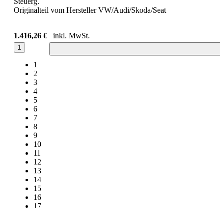
Steuerg.
Originalteil vom Hersteller VW/Audi/Skoda/Seat
1.416,26 €
inkl. MwSt.
1
1
2
3
4
5
6
7
8
9
10
11
12
13
14
15
16
17
18